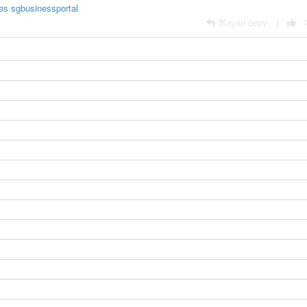
res
sgbusinessportal
Жауап беру
|