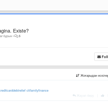
agina. Existe?
ear бұрын
•
5
Fol
Жоғарыдан ескіл
reditcarddebtrelief
ctifamilyfinance
Жауап беру
|