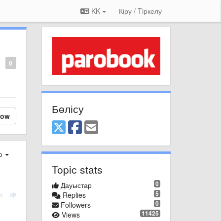
KK
Кіру / Tiркелу
0
Бөлісу
low
ер
Topic stats
0
Дауыстар
5
Replies
0
Followers
11425
Views