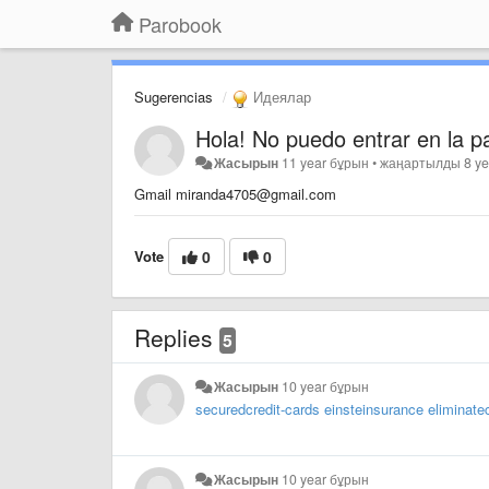
Parobook
Sugerencias
Идеялар
Hola! No puedo entrar en la p
Жасырын
11 year бұрын
•
жаңартылды
8 y
Gmail miranda4705@gmail.com
Vote
0
0
Replies
5
Жасырын
10 year бұрын
securedcredit-cards
einsteinsurance
eliminatec
Жасырын
10 year бұрын