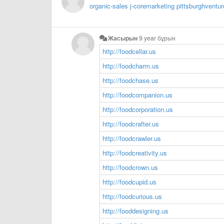
organic-sales
j-coremarketing
pittsburghventu
Жасырын
9 year бұрын
http://foodcellar.us
http://foodcharm.us
http://foodchase.us
http://foodcompanion.us
http://foodcorporation.us
http://foodcrafter.us
http://foodcrawler.us
http://foodcreativity.us
http://foodcrown.us
http://foodcupid.us
http://foodcurious.us
http://fooddesigning.us