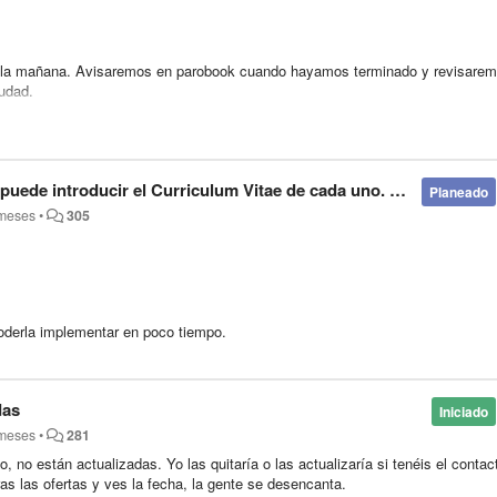
de la mañana. Avisaremos en parobook cuando hayamos terminado y revisarem
udad.
este error.
oducir el Curriculum Vitae de cada uno. En varios formatos. Geacias.
Planeado
 meses
•
305
oderla implementar en poco tiempo.
das
Iniciado
 meses
•
281
 no están actualizadas. Yo las quitaría o las actualizaría si tenéis el contac
as las ofertas y ves la fecha, la gente se desencanta.