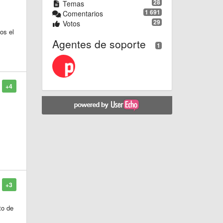
28
Temas
1 691
Comentarios
29
Votos
os el
Agentes de soporte
1
+4
+3
to de