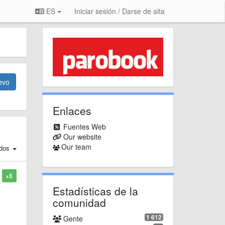
ES
Iniciar sesión / Darse de alta
evo
Enlaces
Fuentes Web
Our website
Our team
dos
+5
Estadísticas de la
comunidad
1 612
Gente